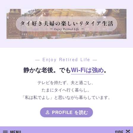
— Enjoy Retired Life —
静かな老後。でも
Wi-Fiは強め
。
テレビを持たず、夫と過ごし、
たまにタイへ行く暮らし。
「私は私でよし」と思いながら暮らしています。
PROFILE を読む
person
MENU
SIDE