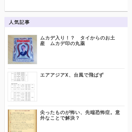
人気記事
ムカデ入り！？ タイからのお土
産 ムカデ印の丸薬
エアアジアX、台風で飛ばず
尖ったものが怖い、先端恐怖症。意
外なことで解決？