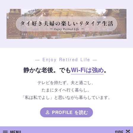
— Enjoy Retired Life —
静かな老後。でも
Wi-Fiは強め
。
テレビを持たず、夫と過ごし、
たまにタイへ行く暮らし。
「私は私でよし」と思いながら暮らしています。
PROFILE を読む
person
MENU
SIDE