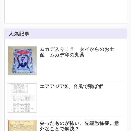
人気記事
ムカデ入り！？ タイからのお土
産 ムカデ印の丸薬
エアアジアX、台風で飛ばず
尖ったものが怖い、先端恐怖症。意
外なことで解決？