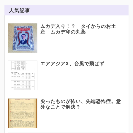
人気記事
ムカデ入り！？ タイからのお土
産 ムカデ印の丸薬
エアアジアX、台風で飛ばず
尖ったものが怖い、先端恐怖症。意
外なことで解決？