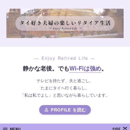
— Enjoy Retired Life —
静かな老後。でも
Wi-Fiは強め
。
テレビを持たず、夫と過ごし、
たまにタイへ行く暮らし。
「私は私でよし」と思いながら暮らしています。
PROFILE を読む
person
MENU
SIDE