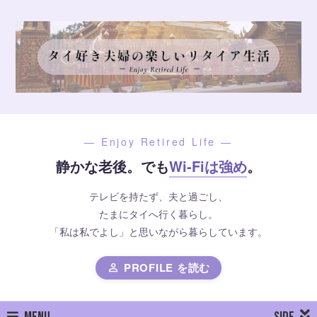
— Enjoy Retired Life —
静かな老後。でも
Wi-Fiは強め
。
テレビを持たず、夫と過ごし、
たまにタイへ行く暮らし。
「私は私でよし」と思いながら暮らしています。
PROFILE を読む
person
MENU
SIDE