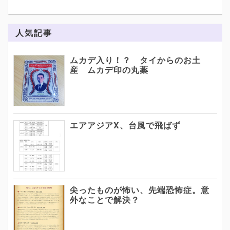
人気記事
ムカデ入り！？ タイからのお土
産 ムカデ印の丸薬
エアアジアX、台風で飛ばず
尖ったものが怖い、先端恐怖症。意
外なことで解決？