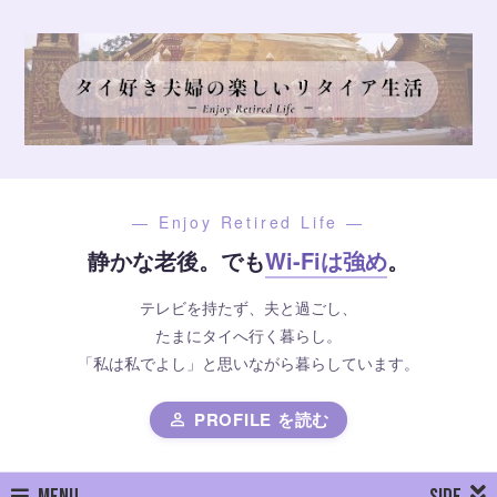
— Enjoy Retired Life —
静かな老後。でも
Wi-Fiは強め
。
テレビを持たず、夫と過ごし、
たまにタイへ行く暮らし。
「私は私でよし」と思いながら暮らしています。
PROFILE を読む
person
MENU
SIDE