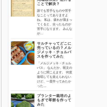
ことで解決？
誰でも苦手なものや苦手
なことってありますよ
ね。 私は、疲れが溜まっ
てくると、尖ったものが
苦手になります。 みんな
が…
サルチャってどこに
売っているの？メル
ジメッキ・チョルバ
スを作ってみた
「メルジメッキ・チョル
バス」 なんだか、呪文の
ように聞こえます。 何度
復唱しても覚えられない
けど、一度作ってみたか
った…
プランター栽培のよ
もぎで草餅を作って
みた