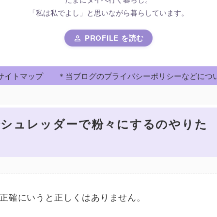
「私は私でよし」と思いながら暮らしています。
PROFILE を読む
person
サイトマップ
＊当ブログのプライバシーポリシーなどにつ
0年分シュレッダーで粉々にするのやりたかったんです
分シュレッダーで粉々にするのやりた
、正確にいうと正しくはありません。