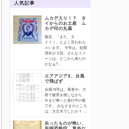
人気記事
ムカデ入り！？ タ
イからのお土産 ム
カデ印の丸薬
最近、「また、タ
イ？！」とよく言われち
ゃいます。 今年は、短期
滞在が３回、そんなイメ
ージは、どこから来たの
かなぁ?…
エアアジアX、台風
で飛ばず
台風19号は、竜巻や、大
雨で被害を残しながら、
今まだ東へと進行中の夜
です。 みなさまのところ
は、大丈夫でしたか？ …
尖ったものが怖い、
先端恐怖症。意外な