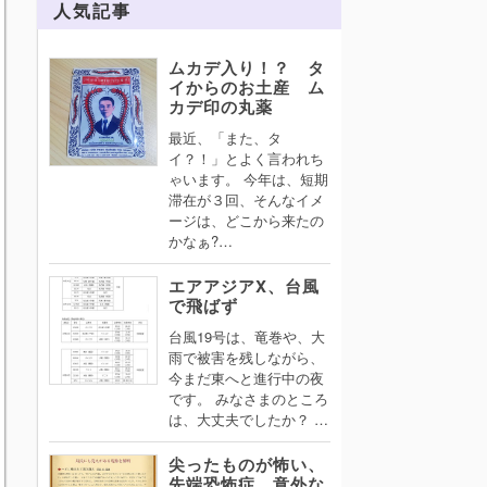
人気記事
ムカデ入り！？ タ
イからのお土産 ム
カデ印の丸薬
最近、「また、タ
イ？！」とよく言われち
ゃいます。 今年は、短期
滞在が３回、そんなイメ
ージは、どこから来たの
かなぁ?…
エアアジアX、台風
で飛ばず
台風19号は、竜巻や、大
雨で被害を残しながら、
今まだ東へと進行中の夜
です。 みなさまのところ
は、大丈夫でしたか？ …
尖ったものが怖い、
先端恐怖症。意外な