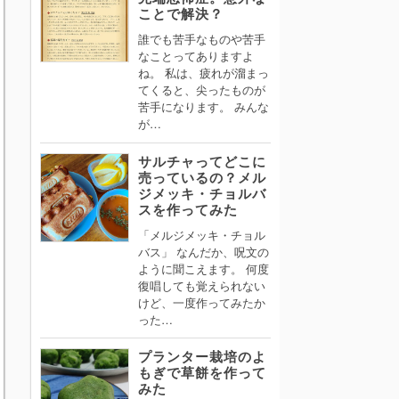
ことで解決？
誰でも苦手なものや苦手
なことってありますよ
ね。 私は、疲れが溜まっ
てくると、尖ったものが
苦手になります。 みんな
が…
サルチャってどこに
売っているの？メル
ジメッキ・チョルバ
スを作ってみた
「メルジメッキ・チョル
バス」 なんだか、呪文の
ように聞こえます。 何度
復唱しても覚えられない
けど、一度作ってみたか
った…
プランター栽培のよ
もぎで草餅を作って
みた