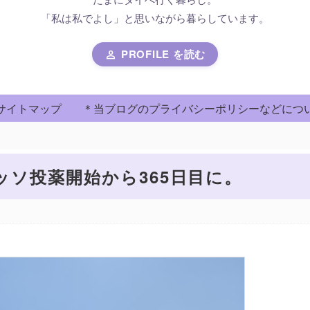
「私は私でよし」と思いながら暮らしています。
PROFILE を読む
person
サイトマップ
＊当ブログのプライバシーポリシーなどにつ
薬開始から365日目に。
ッソ投薬開始から365日目に。