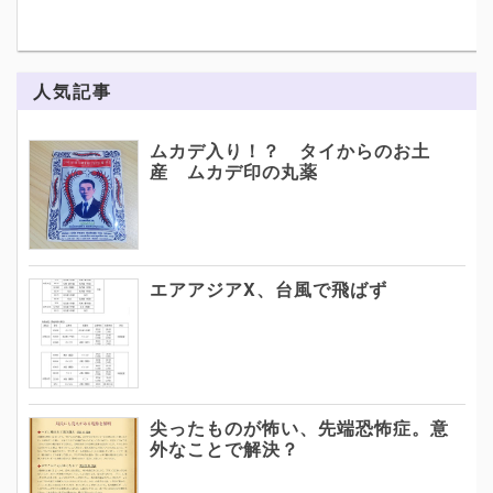
人気記事
ムカデ入り！？ タイからのお土
産 ムカデ印の丸薬
エアアジアX、台風で飛ばず
尖ったものが怖い、先端恐怖症。意
外なことで解決？