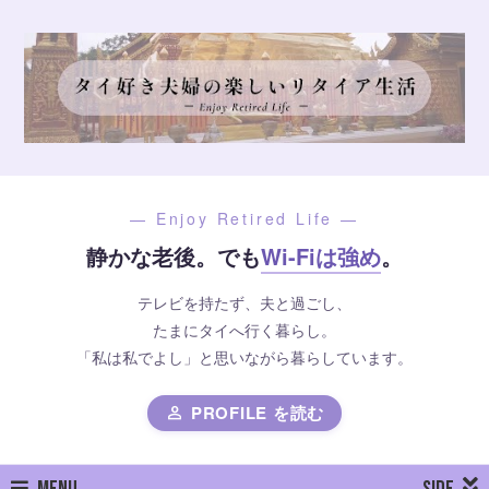
— Enjoy Retired Life —
静かな老後。でも
Wi-Fiは強め
。
テレビを持たず、夫と過ごし、
たまにタイへ行く暮らし。
「私は私でよし」と思いながら暮らしています。
PROFILE を読む
person
MENU
SIDE